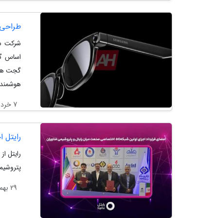
طراحی 
اساس گز
گجت های
هوشمند 
7 خرداد 1405
رایتل اجرای او
پتروشیمی
29 بهمن 1404