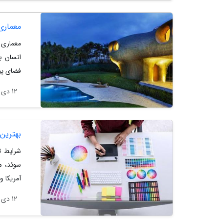
معماری
معماری ط
انسان ب
فضای پیر
12 دی 1404
بهترین
شرایط ت
سوئد، هل
آمریکا و
12 دی 1404