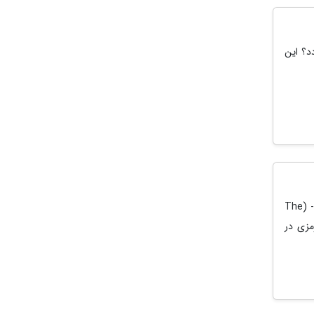
ومانی مانند گردد؟ این
اچ بی او مکس، اولین تریلر فصل دوم سریال آخرین بازمانده از ما -یا همان لست آو آس- (The
رمزی در