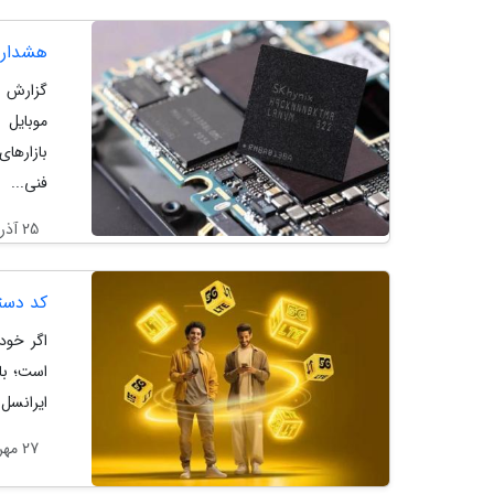
هشدار تحلیلگ
گزارش ه
موبایل 
بازارها
فنی...
25 آذر 1404
کد دستوری و نح
ایرانسل 
27 مهر 1404