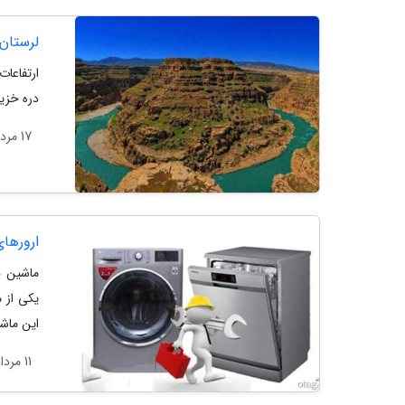
لرستان 
ارتفاعات
دره خزین
17 مرداد 1404
ارورها
ماشین ه
یکی از م
این ماشی
11 مرداد 1404