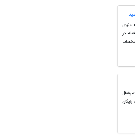
 دنیای
فظه در
مشخصات
ن، سیمکارت ایرانسلی دارند که بیش از 90 روز غیرفعال
 8 گیگابایت اینترنت رایگان