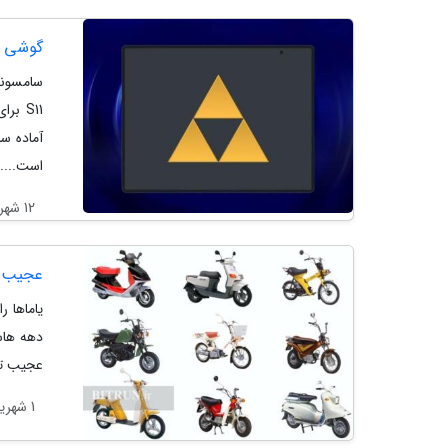
گوشی ت
S11 ب
آماده س
است....
12 شهریور 1404
عجیب تر
یاماها 
دهه هاس
عجیب تر
1 شهریور 1404