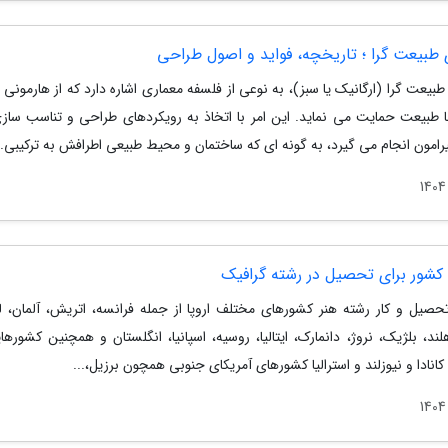
 طبیعت گرا ؛ تاریخچه، فواید و اصول طراحی
بیعت گرا (ارگانیک یا سبز)، به نوعی از فلسفه معماری اشاره دارد که از هارمونی 
ا طبیعت حمایت می نماید. این امر با اتخاذ به رویکردهای طراحی و تناسب سازی
امون انجام می گیرد، به گونه ای که ساختمان و محیط طبیعی اطرافش به ترکیبی..
 کشور برای تحصیل در رشته گرافیک
حصیل و کار رشته هنر کشورهای مختلف اروپا از جمله فرانسه، اتریش، آلمان، ل
ند، بلژیک، نروژ، دانمارک، ایتالیا، روسیه، اسپانیا، انگلستان و همچنین کشوره
 کانادا و نیوزلند و استرالیا کشورهای آمریکای جنوبی همچون برزیل،...