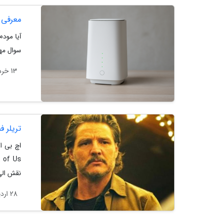
معرفی مودم 5G مدل ntelli 21H01
سوال مه
13 خرداد 1404
تریلر ف
نقش الی
28 اردیبهشت 1404