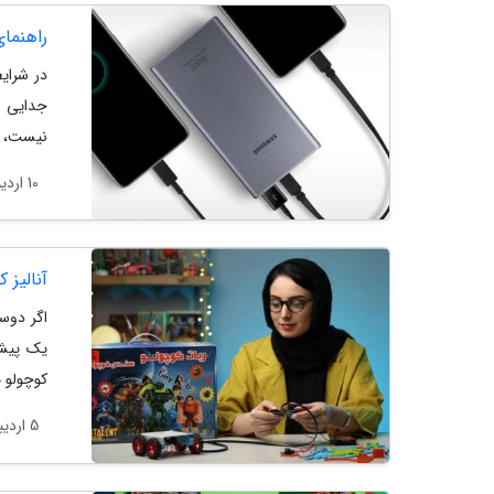
راهنما
در شرای
جدایی ن
نیست، ب
10 اردیبهشت 1404
آنالیز 
اگر دوست
یک پیشن
کوچولو م
5 اردیبهشت 1404