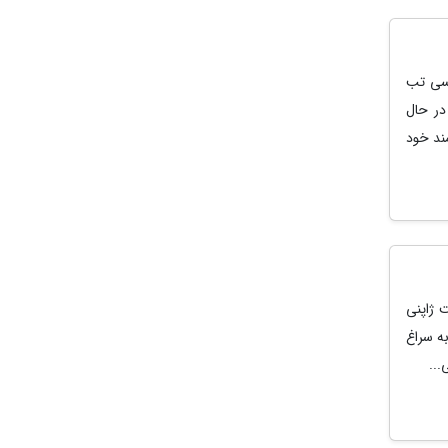
راتر از معرفی سری گلکسی S25 FE و گلکسی تب
در حال
ند خود
 ژاپنی
ه سراغ
...