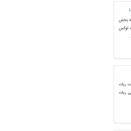
به بخش
ه لوکس
ت ربات
ی ربات