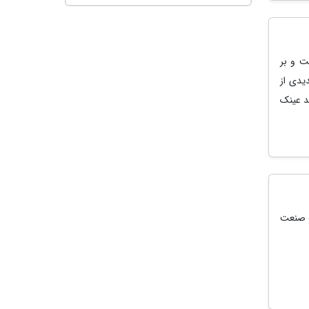
صولات جدیدی در حوزه واقعیت پیشرفته (XR) است و بر
یدی از
د عینک
رایتل از امضای قرارداد با شرکت پتروشیمی فناوری برای راه اندازی و اجرای اولین شبکه 5G صنعت