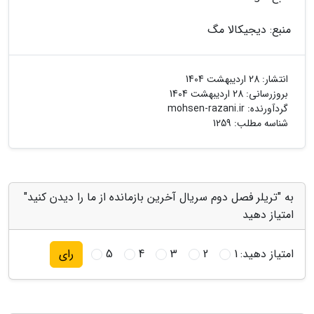
منبع: دیجیکالا مگ
انتشار:
28 اردیبهشت 1404
بروزرسانی:
28 اردیبهشت 1404
گردآورنده:
mohsen-razani.ir
شناسه مطلب: 1259
به "تریلر فصل دوم سریال آخرین بازمانده از ما را دیدن کنید"
امتیاز دهید
امتیاز دهید:
1
2
3
4
5
رای