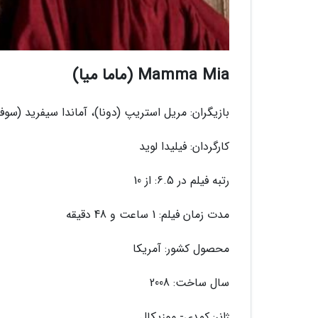
Mamma Mia (ماما میا)
بازیگران: مریل استریپ (دونا)، آماندا سیفرید (سوف
کارگردان: فیلیدا لوید
رتبه فیلم در 6.5: از 10
مدت زمان فیلم: 1 ساعت و 48 دقیقه
محصول کشور: آمریکا
سال ساخت: 2008
ژانر: کمدی- موزیکال