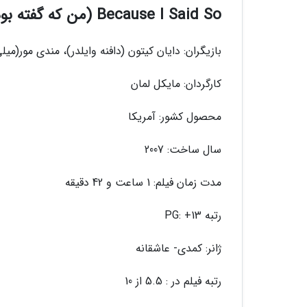
Because I Said So (من که گفته بودم)
بازیگران: دایان کیتون (دافنه وایلدر)، مندی مور(می
کارگردان: مایکل لمان
محصول کشور: آمریکا
سال ساخت: 2007
مدت زمان فیلم: 1 ساعت و 42 دقیقه
رتبه PG: +13
ژانر: کمدی- عاشقانه
رتبه فیلم در : 5.5 از 10