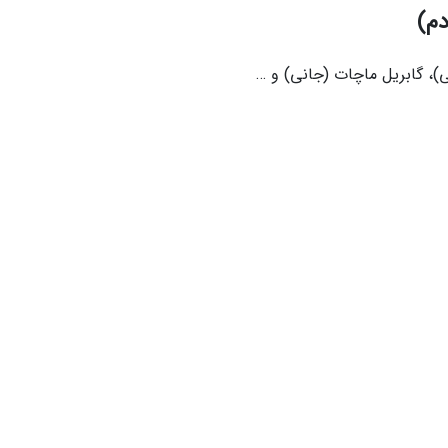
لی)، گابریل ماچات (جانی) و …