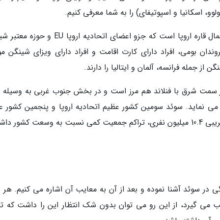
وو، اسکانیا و اسپوتیفای) را به شما معرفی کنیم.
سوئد یک کشور پادشاهی حوزه اسکاندیناوی در شمال قاره اروپا است که جزو اعضای اتحادیه اروپا
ن بومی، افراد دارای کارت اقامت و افراد دارای ویزای شینگن مو
 از جمله فرانسه، آلمان و ایتالیا را دارند.
ز سمت شرق با فنلاند هم مرز است و در بخش جنوب غربی به وسیله ت
 پیدا می نماید. سوئد سومین کشور عظیم اتحادیه اروپا و پنجمین کشور 
قاره اروپا محسوب می گردد و با داشتن جمعیت تقریبی 10.4 میلیون نفری، تراکم جمعیت کمی نسبت به وسعت کشور 
دگی در سوئد آشنا نموده و بعد از آن به معایب آن اشاره می کنیم. هر 
ب می گیرد، از این رو می توان بدون شک انتظار این را داشت که تع