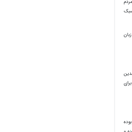
ردم
سبک
بان
دین
 برای
وده
نماید. شما می توانید به انتخاب خود بلیط تکی، 7 روزه، 30 روزه، 90 روزه و