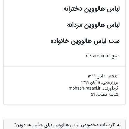
لباس هالووین دخترانه
لباس هالووین مردانه
ست لباس هالووین خانواده
منبع: setare.com
انتشار:
11 آبان 1399
بروزرسانی:
11 آبان 1399
گردآورنده:
mohsen-razani.ir
شناسه مطلب: 59
به "تزیینات مخصوص لباس هالووین برای جشن هالووین"