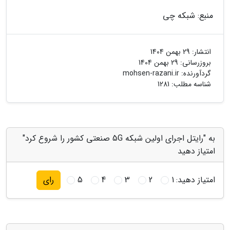
منبع: شبکه چی
انتشار:
29 بهمن 1404
بروزرسانی:
29 بهمن 1404
گردآورنده:
mohsen-razani.ir
شناسه مطلب: 1281
به "رایتل اجرای اولین شبکه 5G صنعتی کشور را شروع کرد"
امتیاز دهید
امتیاز دهید:
1
2
3
4
5
رای