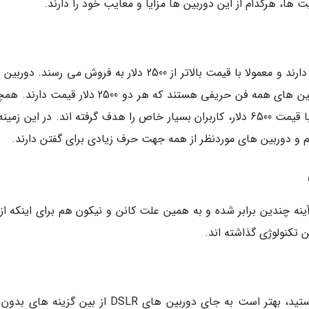
ت ها، هرکدام از این دوربین ها مزایا و معایب خود را دارند.
دوربین های حرفه ای پرچم دار قیمت بسیار بالایی دارند و معمولا با قیمت بالاتر از 2500 دلار به فروش می رسن
کانن EOS 5D Mk IV و نیکون D850 از جمله دوربین های همه فن حریفی هستند که هر دو 2500 دلار ق
دوربین های کانن EOS-1D X Mk III و نیکون D6 با قیمت 6500 دلار، کاربران بسیار خاص را هدف گرفته اند. در این 
و دوربین های موردنظر از همه جهت حرف زیادی برای گفتن دارند.
ه چندین برابر شده و به همین علت کانن و نیکون هم برای اینکه از 
ن تکنولوژی گذاشته اند.
اگر در پی خرید یک دوربین عکاسی پایین رده هستید، بهتر است به جای دوربین های DSLR از بین گزین