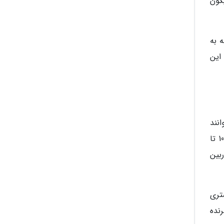
کون با این قیمت به 2 عدد می رسد. کانن EOS 2000D و نیکون
جه به
 این
انند
عکس های بیشتری ثبت کنند و از گزینه های بیشتری برای ورودی و خروجی بهره می برند. قیمت این مدل ها بین 1000 تا
سیار بالایی محسوب می شود. در این محدوده قیمتی، کانن فقط 2 دوربین
بیشتری
با برنده