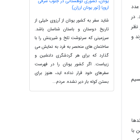
یونان، کشوری کوهستانی در جنوب شرقی
توانیم به دسته های مختلفی تقسیم کنیم. به طور کلی، تعداد لنزهای نیکون برای دوربین های DSLR به 83 عدد
اروپا (تور یونان ارزان)
 نیکون وجود دارد. در
شاید سفر به کشور یونان از آرزوی خیلی از
 نظر
تاریخ دوستان و باستان شناسان باشد.
ند و
سرزمینی که سرنوشت تلخ و شیرینش را با
ساختمان های منحصر به فرد به نمایش می
گذارد که برای هر گردشگری دلنشین و
زیباست. اگر کشور یونان را در فهرست
سفرهای خود قرار نداده اید، هنوز برای
 تقسیم
بستن کوله بار دیر نشده. مردم...
ندها
 با