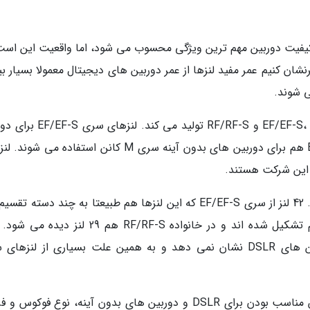
 کیفیت دوربین مهم ترین ویژگی محسوب می شود، اما واقعیت این است
نشان کنیم عمر مفید لنزها از عمر دوربین های دیجیتال معمولا بسیار ب
 شوند.
کانن در حال حاضر سه سری لنز به نام های EF/EF-S، EF-M و RF/RF-S تولید می
های SLR این شرکت هستند و لنزهای سری EF-M هم برای دوربین های بدون آینه سری M کانن استفاده م
در مجموع، تعداد لنزهای کانن به 77 عدد می رسد. 42 لنز از سری EF/EF-S که این لنزها هم طبیعتا به چند دسته
شوند. لنزهای EF-M از سه لنز زوم و سه لنز پرایم تشکیل شده اند و در خانواده RF/RF-S هم 29 لن
خاطرنشان کنیم کانن دیگر توجه زیادی به دوربین های DSLR نشان نمی دهد و به همین علت بسیاری از لنز
حالا باید به لنزهای نیکون بپردازیم که که بر اساس مناسب بودن برای DSLR و دوربین های بدون آینه، نوع فو