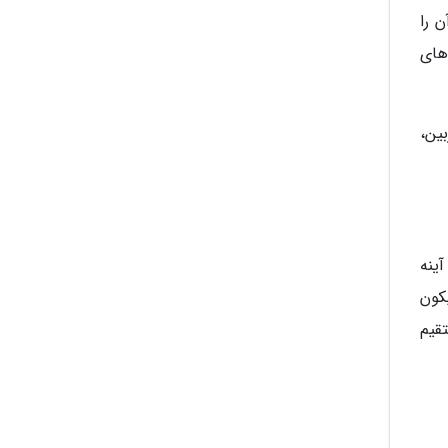
 آن را
کی از پایین رده های
ین دوربین،
ینه
کون
ر از رقیب مستقیم