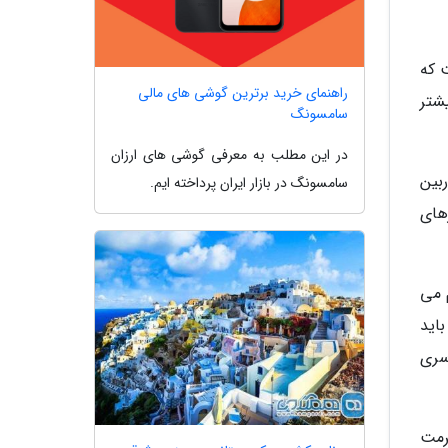
 که
راهنمای خرید برترین گوشی های مالی
یشتر
سامسونگ
در این مطلب به معرفی گوشی های ارزان
 کند. لنزهای سری EF/EF-S برای دوربین
سامسونگ در بازار ایران پرداخته ایم.
ی شوند. لنزهای
 تقسیم می
ز دیده می شود. باید
های سری
کوس و فرمت