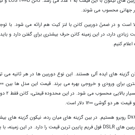
قیمت زیر هزار دلار به فروش می رساند و تعداد دوربین های نی
قیمت EOS 2000D با D3400 بسیار بالا است و در ضمنً دوربین کانن با لنز کیت هم ارائه می شود. با تو
یت زیادی دارد، در این زمینه کانن حرف بیشتری برای گفتن دارد و باید
اعلام کنیم.
ان گزینه های ایده آلی هستند. این نوع دوربین ها در هر ثانیه می تو
2500 دلار است که البته برای کاربران ایرانی قیمت ب
در سمت نیکون، با دوربین های D7500، D500 و D780 روبرو هستیم. در بین گزینه های میان رده، نیکون گزینه های 
به فروش می رساند ولی EOS 6D Mk II در بین دوربین های DSLR فول فریم پایین ترین قیمت را دارد. در این زمینه، 