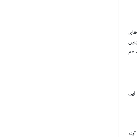
د. دوربین های
یمت دارند. همچنین
زمینه هم
این
ه های بدون آینه