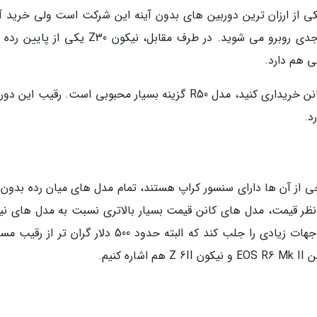
به انتخاب بزنید. دوربین کانن EOS M200 یکی از ارزان ترین دوربین های بدون آینه این شرکت است ولی خرید
توصیه نمی کنیم زیرا برای لنز با محدودیت های جدی روبرو می شوید. در طرف مقابل، نیکون Z30 ی
 هم دارد.
اگر می خواهید یک دوربین بدون آینه مناسب از کانن خریداری کنید، مدل R50 گزینه بسیار محبوبی است. رقیب ا
ی از آن ها دارای سنسور کراپ هستند، تمام مدل های میان رده بدون آ
 نظر قیمت، مدل های کانن قیمت بسیار بالاتری نسبت به مدل های نی
دارند. در بین این مدل ها، کانن R8 پیروز شده توجهات زیادی را جلب کند که البته حدود 500 دلار گران ت