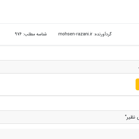
گردآورنده:
mohsen-razani.ir
شناسه مطلب: 976
 نظیر"