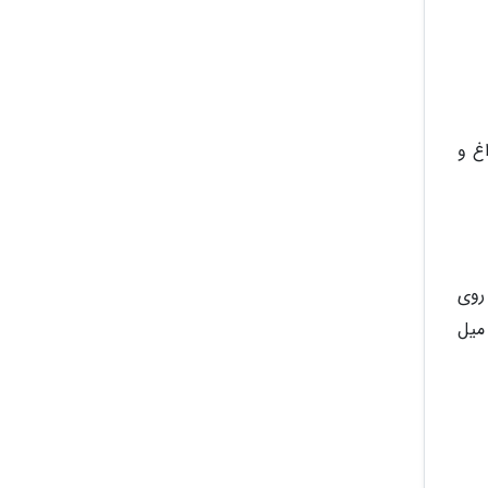
یاز داغ و
 روی
میل