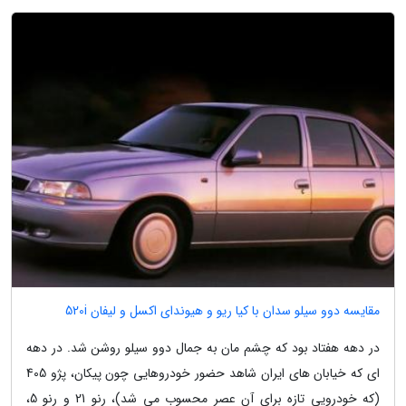
مقایسه دوو سیلو سدان با کیا ریو و هیوندای اکسل و لیفان 520i
در دهه هفتاد بود که چشم مان به جمال دوو سیلو روشن شد. در دهه
ای که خیابان های ایران شاهد حضور خودروهایی چون پیکان، پژو 405
(که خودرویی تازه برای آن عصر محسوب می شد)، رنو 21 و رنو 5،