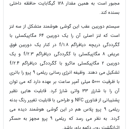
مجبور است به همین مقدار 128 گیگابایت حافظه داخلی
بسنده کند.
سیستم دوربین عقب این گوشی هوشمند متشکل از سه لنز
است که لنز اصلی آن را یک دوربین 64 مگاپیکسلی با
گگرددگی دریچه دیافراگم f/1.8 در کنار یک دوربین فوق
عریض 8 مگاپیکسلی با گگرددگی دیافراگم f/2.3 و یک
دوربین 2 مگاپیکسلی ماکرو با گگرددگی دیافراگم f/2.4
تشکیل می دهند. وظیفه انرژی رسانی ریلمی 9 پرو را باتری
با ظرفیت 5000 میلی آمپر ساعت بر عهده دارد که می توان
آن را با شارژر 33 واتی شارژ کرد. قابلیت هایی نظیر
پشتیبانی از فناوری NFC و طراحی با قابلیت تغییر رنگ بدنه
ریلمی 9 پرو پلاس هم در این گوشی هوشمند دیده می
گردد. به نظر می رسد که ریلمی 9 پرو مجهز به حسگر
اثرانگشت روی دکمه پاور باشد.