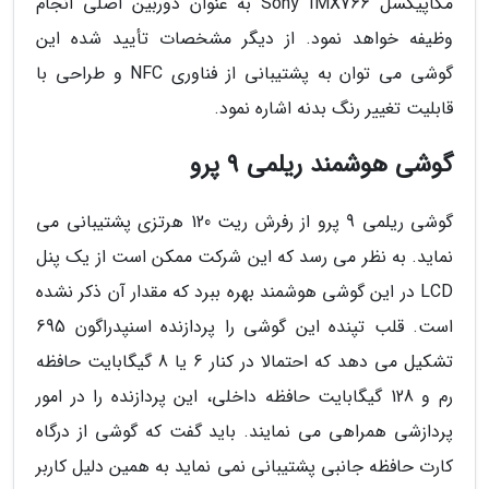
مگاپیکسل Sony IMX766 به عنوان دوربین اصلی انجام
وظیفه خواهد نمود. از دیگر مشخصات تأیید شده این
گوشی می توان به پشتیبانی از فناوری NFC و طراحی با
قابلیت تغییر رنگ بدنه اشاره نمود.
گوشی هوشمند ریلمی 9 پرو
گوشی ریلمی 9 پرو از رفرش ریت 120 هرتزی پشتیبانی می
نماید. به نظر می رسد که این شرکت ممکن است از یک پنل
LCD در این گوشی هوشمند بهره ببرد که مقدار آن ذکر نشده
است. قلب تپنده این گوشی را پردازنده اسنپدراگون 695
تشکیل می دهد که احتمالا در کنار 6 یا 8 گیگابایت حافظه
رم و 128 گیگابایت حافظه داخلی، این پردازنده را در امور
پردازشی همراهی می نمایند. باید گفت که گوشی از درگاه
کارت حافظه جانبی پشتیبانی نمی نماید به همین دلیل کاربر