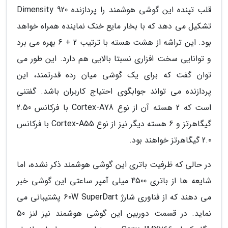
قلب تپنده این گوشی هوشمند را پردازنده Dimensity 920
تشکیل می دهد که با بخار مایع خنک نماینده همراه خواهد
بود. این تراشه از هشت هسته با ترتیب 2 + 6 بهره می برد
و توانایی سخت افزاری نسبتا بالایی هم دارد. این طور می
توان گفت که برای یک گوشی میان رده قدرتمند، این
پردازنده می تواند جوابگوی احتیاج کاربران باشد. گفتنی
است که 2 هسته آن از نوع Cortex-A78 با فرکانس 2.50
گیگاهرتز و 6 هسته دیگر نیز از نوع Cortex-A55 با فرکانس
2.0 گیگاهرتز خواهند بود.
در حالی که ظرفیت باتری این گوشی هوشمند ذکر نشده، اما
شایعه ها از باتری 4500 میلی آمپر ساعتی این گوشی خبر
می دهند که از فناوری شارژ 60W SuperDart پشتیبانی می
نماید. در قسمت دوربین این گوشی هوشمند نیز لنز 50