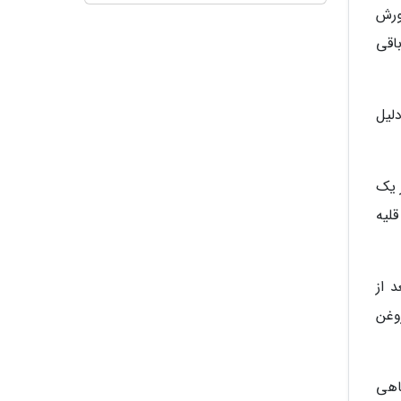
ورش
اقی
لیل
 یک
لیه
 از
وغن
اهی