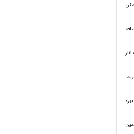
مکن
افه
نار
رید.
هره
مین