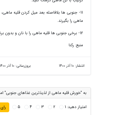
ترتیب با تن ماهی درست کنید.
11- جنوبی ها بلافاصله بعد میل کردن قلیه ماهی
ماهی را بگیرند.
12- برخی جنوبی ها قلیه ماهی را با نان و بدون برنج میل می نمایند.
منبع: رکنا
انتشار:
10 آذر 1400
بروزرسانی:
10 آذر 1400
به "خورش قلیه ماهی از لذیذترین غذاهای جنوبی" امت
امتیاز دهید:
1
2
3
4
5
رای