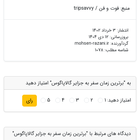
منبع: فوت و فن / tripsavvy
انتشار:
3 خرداد 1402
بروزرسانی:
12 دی 1404
گردآورنده:
mohsen-razani.ir
شناسه مطلب: 1078
به "برترین زمان سفر به جزایر گالاپاگوس" امتیاز دهید
امتیاز دهید:
1
2
3
4
5
رای
دیدگاه های مرتبط با "برترین زمان سفر به جزایر گالاپاگوس"