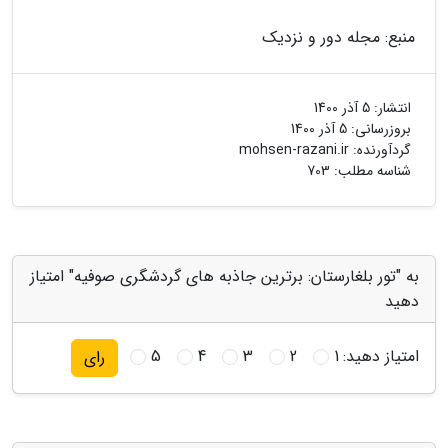
منبع: مجله دور و نزدیک
انتشار:
5 آذر 1400
بروزرسانی:
5 آذر 1400
گردآورنده:
mohsen-razani.ir
شناسه مطلب: 703
به "تور بلغارستان: برترین جاذبه های گردشگری صوفیه" امتیاز
دهید
امتیاز دهید:
1
2
3
4
5
رای