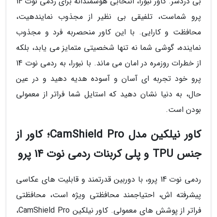
بی دردسر. کاور نبورا، انتخابی هوشمندانه برای ردمی نوت 14
پرو شماست، تلفیقی بی نظیر از مجذوب نمایندهیت،
محافظت و کارایی. با این کاور منحصربه فرد و مجذوب
نماینده، گوشی شما نه تنها شخصیتی متمایز می یابد، بلکه
از خطرات روزمره در امان می ماند. با نبورا، به ردمی نوت 14
پرو خود تجربه ای آسان و آسوده هدیه دهید و در عین
حال، به دنیا نشان دهید که استایل شما فراتر از معمولی
بودن است.
کاور نیلکین مدل CamShield Pro؛ کاور از
جنس TPU و پلی کربنات ردمی نوت 14 پرو
ردمی نوت 14 پرو، با دوربین قدرتمند و قابلیت های عکاسی
پیشرفته اش، احتیاجمند محافظتی ویژه است، محافظتی
فراتر از پوشش های معمولی. کاور نیلکین CamShield Pro،