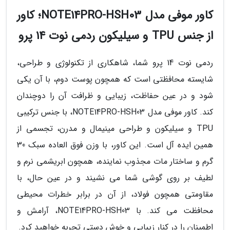
کاور موفی مدل NOTE14PRO-HSH03؛ کاور
از جنس TPU و سیلیکون ردمی نوت 14 پرو
ردمی نوت 14 پرو شما، شاهکاری از تکنولوژی و طراحی،
شایسته محافظتی است که همچون پوست دوم، با آن یکی
شود و در عین حفاظت، زیبایی و ظرافت آن را دوچندان
کند. کاور موفی مدل NOTE14PRO-HSH03، با جنس ترکیبی
TPU و سیلیکون و طراحی مینیمال و مدرن، تجسمی از
همین ایده آل است. این کاور، با وزن فوق العاده سبک 30
گرم و ساختار مات مجذوب نماینده، همچون ابریشمی نرم و
لطیف بر روی گوشی شما می نشیند و در عین حال، با
مقاومتی همچون فولاد، از آن در برابر خطرات محیطی
محافظت می کند. با NOTE14PRO-HSH03، آرامش و
اطمینان را در کنار زیبایی و خوش دستی تجربه خواهید کرد.