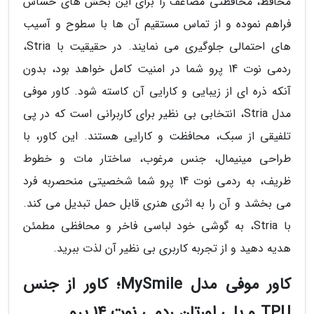
محافظ، محافظتی مضاعف را برای این بخش های حساس
فراهم نموده و از تماس مستقیم آن ها با سطوح و آسیب
های احتمالی جلوگیری می نمایند. در حقیقیت با Stria،
ردمی نوت 14 پرو شما در امنیت کامل خواهد بود، بدون
آنکه ذره ای از زیبایی و کارایی آن کاسته شود. کاور موفی
مدل Stria، انتخابی بی نظیر برای کاربرانی است که در پی
تلفیقی از سبک، محافظت و کارایی هستند. این کاور، با
طراحی مینیمال، جنس مرغوب، ساختار مات و خطوط
ظریف، به ردمی نوت 14 پرو شما شخصیتی منحصربه فرد
می بخشد و آن را به اثری هنری قابل حمل تبدیل می کند.
با Stria، به گوشی خود لباسی فاخر و محافظی مطمئن
هدیه دهید و از تجربه کاربری بی نظیر آن لذت ببرید.
کاور موفی مدل MySmile؛ کاور از جنس
TPU و پلی اورتان ردمی نوت 14 پرو