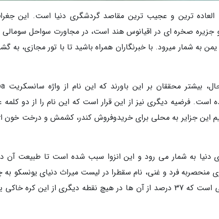
 العاده ترین و عجیب ترین مقاصد گردشگری دنیا است. این جغراف
و جزیره صخره ای در اقیانوس هند است، در مجاورت سواحل سومالی و
 به شمار میرود. با خبرنگاران همراه باشید تا با تور مجازی، به گش
وجه تسمیه جزایر سقطرا تعیین 
فته شده است. فرضیه دیگری نیز از این قرار است که این نام را از دو کلمه 
ر قدیم این جزایر به محلی برای خریدوفروش کندر، کشمش و درخت خون اژ
ای دنیا به شمار می رود و این انزوا سبب شده است تا طبیعت آن 
ی منحصربه فرد و غنی، نام سقطرا در لیست میراث دنیای یونسکو به 
می خورد. این مجمع الجزایر دارای 825 گونه گیاهی است که 37 درصد از آن ها در هیچ نقطه دیگری از این کره خا