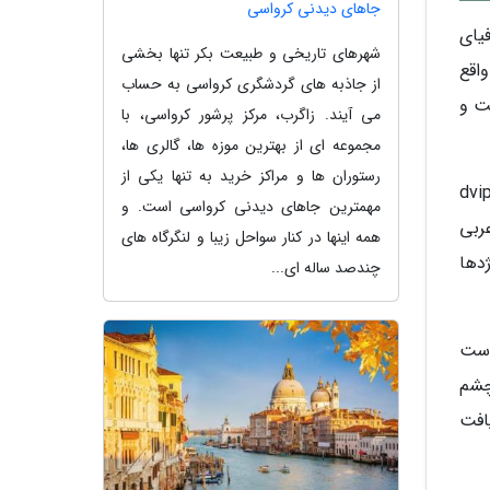
جاهای دیدنی کرواسی
یای
شهرهای تاریخی و طبیعت بکر تنها بخشی
اقع
از جاذبه های گردشگری کرواسی به حساب
ت و
می آیند. زاگرب، مرکز پرشور کرواسی، با
مجموعه ای از بهترین موزه ها، گالری ها،
رستوران ها و مراکز خرید به تنها یکی از
نیست؛ با این حال، بیشتر محققان بر این باورند که این نام از واژه سانسکریت dvipa
مهمترین جاهای دیدنی کرواسی است. و
عربی
همه اینها در کنار سواحل زیبا و لنگرگاه های
دها
چندصد ساله ای...
دست
چشم
کی یافت