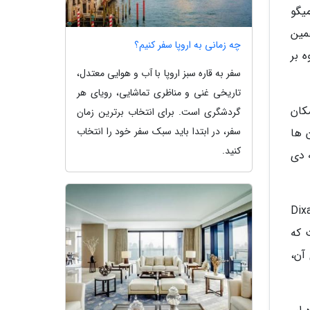
300 گونه خرچنگ و میگو
می همین
چه زمانی به اروپا سفر کنیم؟
 بر
سفر به قاره سبز اروپا با آب و هوایی معتدل،
تاریخی غنی و مناظری تماشایی، رویای هر
ل آن امکان
گردشگری است. برای انتخاب برترین زمان
سفر، در ابتدا باید سبک سفر خود را انتخاب
 آن ها
کنید.
 دی
Wadi Dirhu) است که در مرکز جزیره واقع شده است. در فلات دکسم (Dixam
 که
آب های آن،