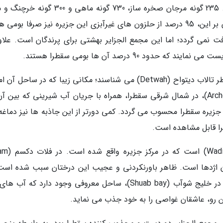
حیات دریایی جزیره سقطرا نیز شگفت انگیز است. 235 گونه مرجان صخره ساز، 730 گونه ماهی و 
در آب های اطراف این جزایر یافت می گردد. افزون بر این، 95 درصد از حلزون های غیرآبزی این جزیره نیز صرفا بو
فت نمی گردد؛ اما این مجمع الجزایر بهشتی برای پرندگان است. علاوه
د 90 درصد آن ها بومی سقطرا هستند.
بسیاری از گردشگران مجمع الجزایر سقطرا را به خاطر تالاب دیتواح (Detwah) می شناسند؛ مکانی زیبا که در ساح
کمپینگ وجود دارد. بعلاوه تپه های شنی آرچر (Archer)، در شمال شرقی سقطرا، همراه با جریان آب شیرینی که بین
زیره سقطرا محسوب می گردد. کمی دورتر از این جاذبه ها نیز دماغه
زیباترین دره سقطرا، دره وادی دیر هور (r
ان خون اژدها است. ظاهر باورنکردنی و عجیب این درختان سبب شده است
این جزایر، فرازمینی به نظر برسند. در غرب جزیره، در خلیج شوآب (Shuab bay)، ساحل معروفی وجود دارد که 
ین رو، عاشقان غواصی را به خود جذب می نماید.