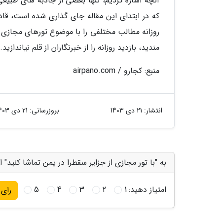
آنچه اشاره کردیم، تنها بعضی از جاذبه های طبیع
که در ابتدای این مقاله جای گذاری شده است، قادر 
روزانه مطالب مختلفی را با موضوع تورهای مجازی 
مندید، بازدید روزانه را از خبرنگاران از قلم نیاندازید.
منبع: کجارو / airpano.com
انتشار:
21 دی 1403
بروزرسانی:
21 دی 1403
به "با تور مجازی از جزایر سقطرا در یمن تماشا کنید" ا
امتیاز دهید:
1
2
3
4
5
رای