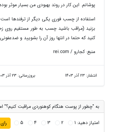
پوشانم. این کار در روند بهبودی من بسیار موثر بود
استفاده از چسب فوری یکی دیگر از ترفندها است. به
بزنید (مراقب باشید چسب به طور مستقیم روی زخم 
کنید که حتما در انتها روز آن را بشویید و ضدعفونی 
منبع: کجارو / rei.com
انتشار:
23 آذر 1403
بروزرسانی:
23 آذر 1403
به "چطور از پوست هنگام کوهنوردی مراقبت کنیم؟" امت
امتیاز دهید:
1
2
3
4
5
رای