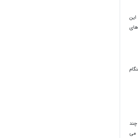
این
های
گام
چند
 می